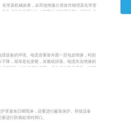
化学及机械效果，从而使绝缘介质发作物理及化学变
心接头或终端头因结构上下密封或装置质量欠好而构成
等缺点，也会使电缆受潮。
内部气隙...
电缆设备的环境。电缆首要靠外面一层包皮绝缘，时刻
步下降，渐渐老化变硬，发脆或掉落。电缆失去绝缘的
前方碰到与大地相接的东西，就会发作跑电现象，使部
因而要注意：
病，应及时替换。
保护罩避免日晒雨淋，还要进行蔽装保护。焊接设备
必要进行防腐处理对焊口。
控电缆较少时，可是敷设时中心的操控电缆和电力电