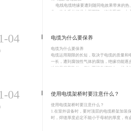
电线电缆绝缘要遭到随同电效果带来的热、
化，使介质的绝缘水平下降。绝缘受潮。中
绝缘受潮；制造电缆包铅时留下砂眼或裂纹
2、电缆过热
构成电缆过热的原因有许多。内因是电缆绝缘
1-04
电缆为什么要保养
电缆为什么要保养
9
电缆运用期限的长短，取决于电缆的质量和
一长，遭到腐蚀性气体的腐蚀，绝缘功能逐
功能是很风险的，假如两根电缆碰在一起或
分电线的温度升高，发作火花，造成火灾。
一、电缆不要受潮，受热，受腐蚀或碰伤。
二、电缆用到必定年限要注意查看，发现毛
1-04
使用电缆架桥时要注意什么？
三、电缆不要超负荷运用。
四、常常查看家中电气...
使用电缆架桥时要注意什么？
9
1.在室外设备时，要对顶层的电缆桥架加装
时，焊缝厚度必定不能小于母材的厚度，有
2.电力电缆盒设备可同一电缆桥架，在操